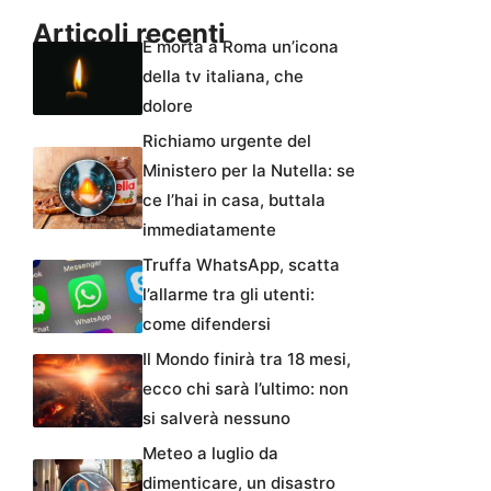
Articoli recenti
È morta a Roma un’icona
della tv italiana, che
dolore
Richiamo urgente del
Ministero per la Nutella: se
ce l’hai in casa, buttala
immediatamente
Truffa WhatsApp, scatta
l’allarme tra gli utenti:
come difendersi
Il Mondo finirà tra 18 mesi,
ecco chi sarà l’ultimo: non
si salverà nessuno
Meteo a luglio da
dimenticare, un disastro