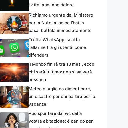
tv italiana, che dolore
Richiamo urgente del Ministero
per la Nutella: se ce l’hai in
casa, buttala immediatamente
Truffa WhatsApp, scatta
l’allarme tra gli utenti: come
difendersi
Il Mondo finirà tra 18 mesi, ecco
chi sarà l’ultimo: non si salverà
nessuno
Meteo a luglio da dimenticare,
un disastro per chi partirà per le
vacanze
Può spuntare dal wc della
vostra abitazione: è panico per