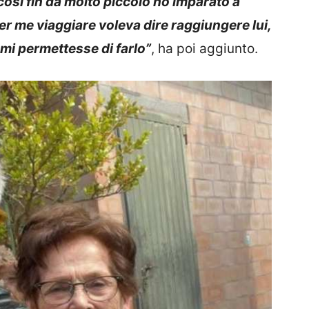
così fin da molto piccolo ho imparato a
er me viaggiare voleva dire raggiungere lui,
mi permettesse di farlo”
, ha poi aggiunto.