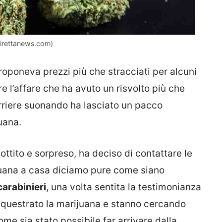
(direttanews.com)
oponeva prezzi più che stracciati per alcuni
e l’affare che ha avuto un risvolto più che
orriere suonando ha lasciato un pacco
uana.
ttito e sorpreso, ha deciso di contattare le
ijuana a casa diciamo pure come siano
carabinieri
, una volta sentita la testimonianza
equestrato la marijuana e stanno cercando
come sia stato possibile far arrivare dalla