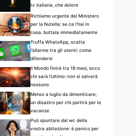
tv italiana, che dolore
Richiamo urgente del Ministero
per la Nutella: se ce l’hai in
casa, buttala immediatamente
Truffa WhatsApp, scatta
l’allarme tra gli utenti: come
difendersi
Il Mondo finirà tra 18 mesi, ecco
chi sarà l’ultimo: non si salverà
nessuno
Meteo a luglio da dimenticare,
un disastro per chi partirà per le
vacanze
Può spuntare dal wc della
vostra abitazione: è panico per