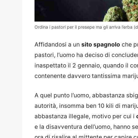
Ordina i pastori per il presepe ma gli arriva l’erba 
Affidandosi a un
sito spagnolo
che pr
pastori, l’uomo ha deciso di concluder
inaspettato il 2 gennaio, quando il c
contenente davvero tantissima marij
A quel punto l’uomo, abbastanza sbigo
autorità, insomma ben 10 kili di mar
abbastanza illegale, motivo per cui i
e la disavventura dell’uomo, hanno s
ora di risalire al mittente per capire 