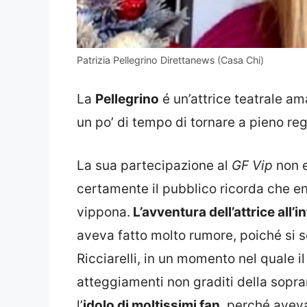
Patrizia Pellegrino Direttanews (Casa Chi)
La
Pellegrino
é un’attrice teatrale a
un po’ di tempo di tornare a pieno reg
La sua partecipazione al
GF Vip
non e
certamente il pubblico ricorda che en
vippona.
L’avventura dell’attrice all’i
aveva fatto molto rumore, poiché si 
Ricciarelli, in un momento nel quale i
atteggiamenti non graditi della sopran
l’
idolo di moltissimi fan
, perché aveva