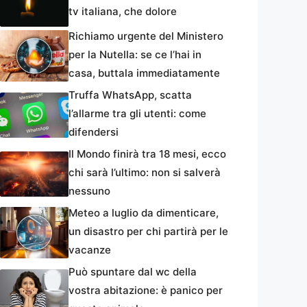
tv italiana, che dolore
Richiamo urgente del Ministero
per la Nutella: se ce l’hai in
casa, buttala immediatamente
Truffa WhatsApp, scatta
l’allarme tra gli utenti: come
difendersi
Il Mondo finirà tra 18 mesi, ecco
chi sarà l’ultimo: non si salverà
nessuno
Meteo a luglio da dimenticare,
un disastro per chi partirà per le
vacanze
Può spuntare dal wc della
vostra abitazione: è panico per