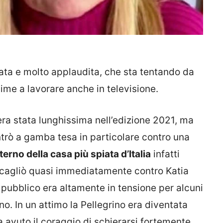
mata e molto applaudita, che sta tentando da
ime a lavorare anche in televisione.
ra stata lunghissima nell’edizione 2021, ma
trò a gamba tesa in particolare contro una
nterno della casa più spiata d’Italia
infatti
scagliò quasi immediatamente contro Katia
l pubblico era altamente in tensione per alcuni
o. In un attimo la Pellegrino era diventata
 avuto il coraggio di schierarsi fortemente,