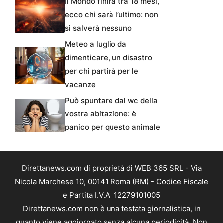
Il Mondo finirà tra 18 mesi,
ecco chi sarà l’ultimo: non
si salverà nessuno
Meteo a luglio da
dimenticare, un disastro
per chi partirà per le
vacanze
Può spuntare dal wc della
vostra abitazione: è
panico per questo animale
Direttanews.com di proprietà di WEB 365 SRL - Via
Nicola Marchese 10, 00141 Roma (RM) - Codice Fiscale
e Partita I.V.A. 12279101005
Direttanews.com non è una testata giornalistica, in
quanto viene aggiornato senza alcuna periodicità. Non