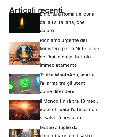
Articoli recenti
È morta a Roma un’icona
della tv italiana, che
dolore
Richiamo urgente del
Ministero per la Nutella: se
ce l’hai in casa, buttala
immediatamente
Truffa WhatsApp, scatta
l’allarme tra gli utenti:
come difendersi
Il Mondo finirà tra 18 mesi,
ecco chi sarà l’ultimo: non
si salverà nessuno
Meteo a luglio da
dimenticare, un disastro