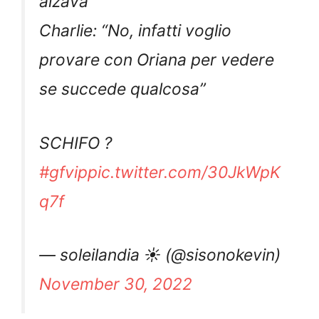
alzava”
Charlie: “No, infatti voglio
provare con Oriana per vedere
se succede qualcosa”
SCHIFO ?
#gfvip
pic.twitter.com/30JkWpK
q7f
— soleilandia ☀ (@sisonokevin)
November 30, 2022