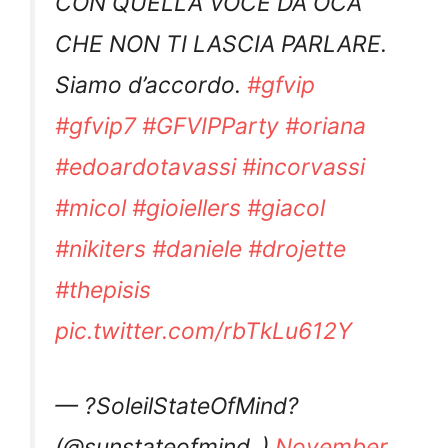
CON QUELLA VOCE DA OCA
CHE NON TI LASCIA PARLARE.
Siamo d’accordo.
#gfvip
#gfvip7
#GFVIPParty
#oriana
#edoardotavassi
#incorvassi
#micol
#gioiellers
#giacol
#nikiters
#daniele
#drojette
#thepisis
pic.twitter.com/rbTkLu612Y
— ?SoleilStateOfMind?
(@sunstateofmind_)
November