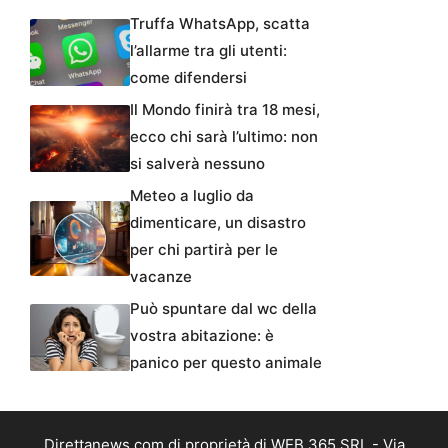
Truffa WhatsApp, scatta
l’allarme tra gli utenti:
come difendersi
Il Mondo finirà tra 18 mesi,
ecco chi sarà l’ultimo: non
si salverà nessuno
Meteo a luglio da
dimenticare, un disastro
per chi partirà per le
vacanze
Può spuntare dal wc della
vostra abitazione: è
panico per questo animale
Direttanews.com di proprietà di WEB 365 SRL - Via