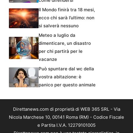
come difendersi
Il Mondo finirà tra 18 mesi,
ecco chi sarà l’ultimo: non
si salverà nessuno
Meteo a luglio da
dimenticare, un disastro
per chi partirà per le
vacanze
Può spuntare dal wc della
vostra abitazione: è
panico per questo animale
Direttanews.com di proprietà di WEB 365 SRL - Via
Nicola Marchese 10, 00141 Roma (RM) - Codice Fiscale
e Partita I.V.A. 12279101005