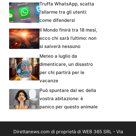
Truffa WhatsApp, scatta
l’allarme tra gli utenti:
come difendersi
Il Mondo finirà tra 18 mesi,
ecco chi sarà l’ultimo: non
si salverà nessuno
Meteo a luglio da
dimenticare, un disastro
per chi partirà per le
vacanze
Può spuntare dal wc della
vostra abitazione: è
panico per questo animale
Direttanews.com di proprietà di WEB 365 SRL - Via