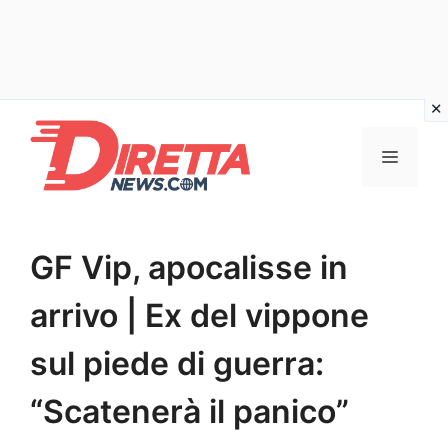
Vai
al
Menu
contenuto
GF Vip, apocalisse in
arrivo | Ex del vippone
sul piede di guerra:
“Scatenerà il panico”