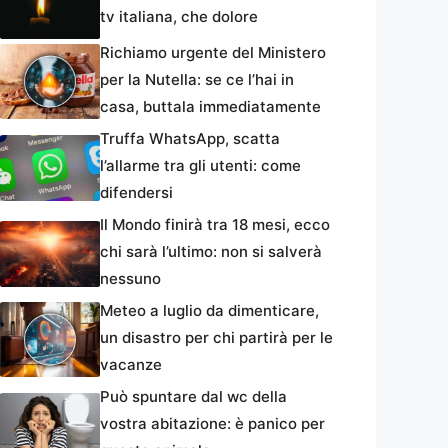
tv italiana, che dolore
Richiamo urgente del Ministero
per la Nutella: se ce l’hai in
casa, buttala immediatamente
Truffa WhatsApp, scatta
l’allarme tra gli utenti: come
difendersi
Il Mondo finirà tra 18 mesi, ecco
chi sarà l’ultimo: non si salverà
nessuno
Meteo a luglio da dimenticare,
un disastro per chi partirà per le
vacanze
Può spuntare dal wc della
vostra abitazione: è panico per