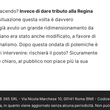
 facendo?
Invece di dare tributo alla Regina
situazione questa volta è davvero
già avuto un grande ridimensionamento da
diano era stato anche modificato, a favore di
rnalismo. Dopo questa ondata di polemiche è
i intervenire: rischierà il posto? Sicuramente
chiaro, al pubblico non piace più la sua
B 365 SRL - Via Nicola Marchese 10, 00141 Roma (RM) - Codice F
a, in quanto viene aggiornato senza alcuna periodicità. Non può 