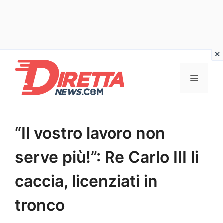
Vai
al
Menu
contenuto
“Il vostro lavoro non
serve più!”: Re Carlo III li
caccia, licenziati in
tronco