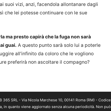
i suoi vizi, anzi, facendola allontanare dagli
r sì che lei potesse continuare con le sue
rla ma presto capirà che la fuga non sarà
ai guai.
A questo punto sarà solo lui a poterle
uggire all’infinito da coloro che le vogliono
ure preferirà non ascoltare il compagno?
B 365 SRL - Via Nicola Marchese 10, 00141 Roma (RM) - Codice F
a, in quanto viene aggiornato senza alcuna periodicità. Non può 