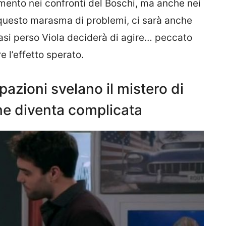
mento nei confronti del Boschi, ma anche nei
o questo marasma di problemi, ci sarà anche
si perso Viola deciderà di agire… peccato
e l’effetto sperato.
ipazioni svelano il mistero di
one diventa complicata