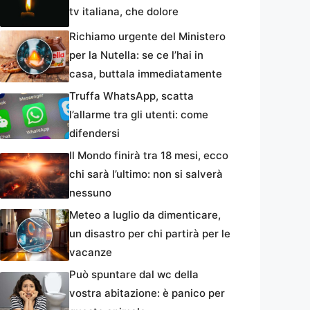
tv italiana, che dolore
Richiamo urgente del Ministero
per la Nutella: se ce l’hai in
casa, buttala immediatamente
Truffa WhatsApp, scatta
l’allarme tra gli utenti: come
difendersi
Il Mondo finirà tra 18 mesi, ecco
chi sarà l’ultimo: non si salverà
nessuno
Meteo a luglio da dimenticare,
un disastro per chi partirà per le
vacanze
Può spuntare dal wc della
vostra abitazione: è panico per