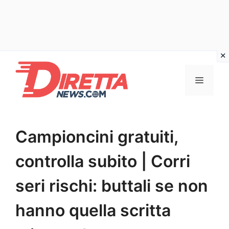
Vai
al
Menu
contenuto
Campioncini gratuiti,
controlla subito | Corri
seri rischi: buttali se non
hanno quella scritta