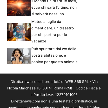
Il Mondo finirà tra 18 mesi,
ecco chi sarà l’ultimo: non
si salverà nessuno
Meteo a luglio da
dimenticare, un disastro
per chi partirà per le
vacanze
Può spuntare dal wc della
vostra abitazione: è
panico per questo animale
Direttanews.com di proprietà di WEB 365 SRL - Via
Nicola Marchese 10, 00141 Roma (RM) - Codice Fiscale
e Partita I.V.A. 12279101005
Direttanews.com non è una testata giornalistica, in
quanto viene aggiornato senza alcuna periodicità. Non