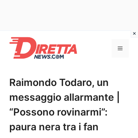
Vai
al
Menu
contenuto
Raimondo Todaro, un
messaggio allarmante |
“Possono rovinarmi”:
paura nera tra i fan