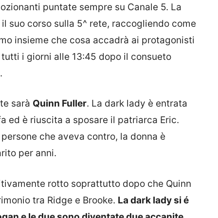
ozionanti puntate sempre su Canale 5. La
il suo corso sulla 5^ rete, raccogliendo come
amo insieme che cosa accadrà ai protagonisti
utti i giorni alle 13:45 dopo il consueto
.
ate sarà
Quinn Fuller
. La dark lady è entrata
 ed è riuscita a sposare il patriarca Eric.
le persone che aveva contro, la donna è
rito per anni.
nitivamente rotto soprattutto dopo che Quinn
trimonio tra Ridge e Brooke.
La dark lady si é
ogan e le due sono diventate due accanite