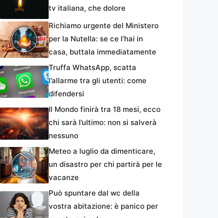
tv italiana, che dolore
Richiamo urgente del Ministero
per la Nutella: se ce l’hai in
casa, buttala immediatamente
Truffa WhatsApp, scatta
l’allarme tra gli utenti: come
difendersi
Il Mondo finirà tra 18 mesi, ecco
chi sarà l’ultimo: non si salverà
nessuno
Meteo a luglio da dimenticare,
un disastro per chi partirà per le
vacanze
Può spuntare dal wc della
vostra abitazione: è panico per