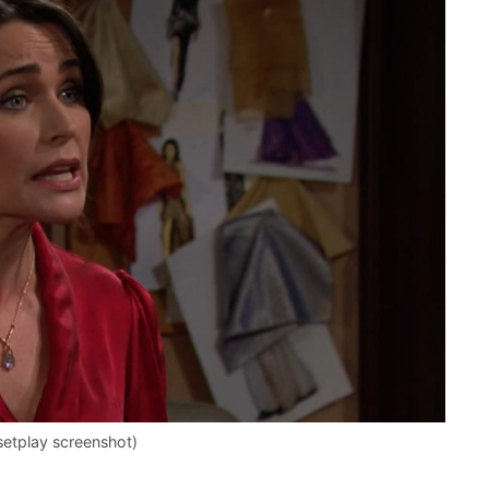
etplay screenshot)