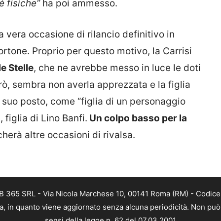
é fisiche”
ha poi ammesso.
a vera occasione di rilancio definitivo in
Bortone. Proprio per questo motivo, la Carrisi
e Stelle
, che ne avrebbe messo in luce le doti
però, sembra non averla apprezzata e la figlia
al suo posto, come “figlia di un personaggio
figlia di Lino Banfi.
Un colpo basso per la
herà altre occasioni di rivalsa.
B 365 SRL - Via Nicola Marchese 10, 00141 Roma (RM) - Codice F
a, in quanto viene aggiornato senza alcuna periodicità. Non può 
sensi della legge n. 62 del 07.03.2001