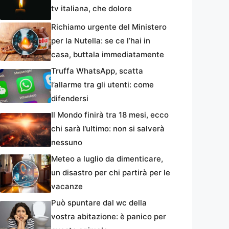
tv italiana, che dolore
Richiamo urgente del Ministero
per la Nutella: se ce l’hai in
casa, buttala immediatamente
Truffa WhatsApp, scatta
l’allarme tra gli utenti: come
difendersi
Il Mondo finirà tra 18 mesi, ecco
chi sarà l’ultimo: non si salverà
nessuno
Meteo a luglio da dimenticare,
un disastro per chi partirà per le
vacanze
Può spuntare dal wc della
vostra abitazione: è panico per