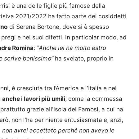
isi è una delle figlie più famose della
visiva 2021/2022 ha fatto parte dei cosiddetti
rno
di Serena Bortone, dove si è spesso
pregi e nei suoi difetti. in particolar modo, ad
adre Romina
: “
Anche lei ha molto estro
e e scrive benissimo”
ha svelato, proprio in
i, è cresciuta tra l’America e l’Italia e nel
e
anche i lavori più umili
, come la commessa
prattutto grazie all’Isola dei Famosi, a cui ha
rò, non l’ha per niente entusiasmata e, anzi,
, non avrei accettato perché non avevo le