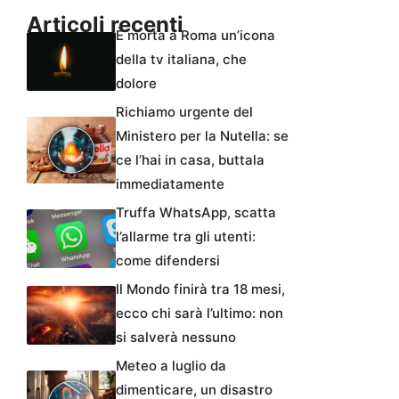
Articoli recenti
È morta a Roma un’icona
della tv italiana, che
dolore
Richiamo urgente del
Ministero per la Nutella: se
ce l’hai in casa, buttala
immediatamente
Truffa WhatsApp, scatta
l’allarme tra gli utenti:
come difendersi
Il Mondo finirà tra 18 mesi,
ecco chi sarà l’ultimo: non
si salverà nessuno
Meteo a luglio da
dimenticare, un disastro