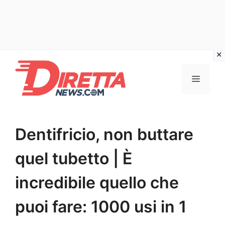
Vai
al
Menu
contenuto
Dentifricio, non buttare
quel tubetto | È
incredibile quello che
puoi fare: 1000 usi in 1