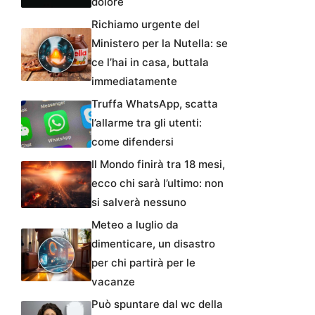
dolore
Richiamo urgente del
Ministero per la Nutella: se
ce l’hai in casa, buttala
immediatamente
Truffa WhatsApp, scatta
l’allarme tra gli utenti:
come difendersi
Il Mondo finirà tra 18 mesi,
ecco chi sarà l’ultimo: non
si salverà nessuno
Meteo a luglio da
dimenticare, un disastro
per chi partirà per le
vacanze
Può spuntare dal wc della