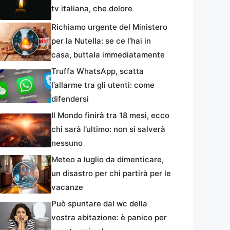
tv italiana, che dolore
Richiamo urgente del Ministero
per la Nutella: se ce l’hai in
casa, buttala immediatamente
Truffa WhatsApp, scatta
l’allarme tra gli utenti: come
difendersi
Il Mondo finirà tra 18 mesi, ecco
chi sarà l’ultimo: non si salverà
nessuno
Meteo a luglio da dimenticare,
un disastro per chi partirà per le
vacanze
Può spuntare dal wc della
vostra abitazione: è panico per