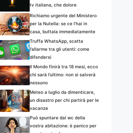
tv italiana, che dolore
Richiamo urgente del Ministero
per la Nutella: se ce l’hai in
casa, buttala immediatamente
Truffa WhatsApp, scatta
l’allarme tra gli utenti: come
difendersi
Il Mondo finirà tra 18 mesi, ecco
chi sarà l’ultimo: non si salverà
nessuno
Meteo a luglio da dimenticare,
un disastro per chi partirà per le
vacanze
Può spuntare dal wc della
vostra abitazione: è panico per