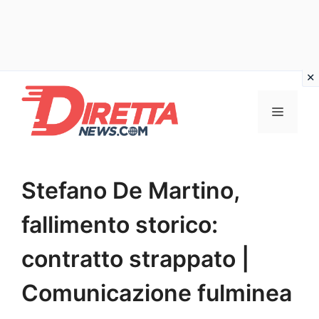
Vai
al
Menu
contenuto
Stefano De Martino,
fallimento storico:
contratto strappato |
Comunicazione fulminea