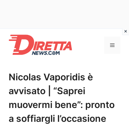
Vai
al
Menu
contenuto
Nicolas Vaporidis è
avvisato | “Saprei
muovermi bene”: pronto
a soffiargli l’occasione