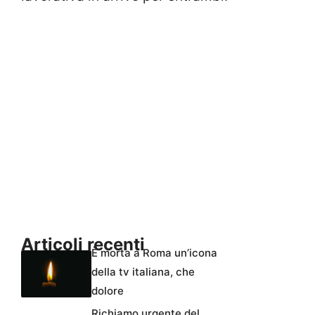
Articoli recenti
È morta a Roma un’icona
della tv italiana, che
dolore
Richiamo urgente del