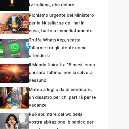
tv italiana, che dolore
Richiamo urgente del Ministero
per la Nutella: se ce l’hai in
casa, buttala immediatamente
Truffa WhatsApp, scatta
l’allarme tra gli utenti: come
difendersi
Il Mondo finirà tra 18 mesi, ecco
chi sarà l’ultimo: non si salverà
nessuno
Meteo a luglio da dimenticare,
un disastro per chi partirà per le
vacanze
Può spuntare dal wc della
vostra abitazione: è panico per