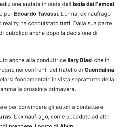
 edizione andata in onda dell’
Isola dei Famosi
te per
Edoardo Tavassi
. L’ormai ex naufrago
o reality ha conquistato tutti. Dalla sua parte
a di pubblico anche dopo la decisione di
ciuto anche alla conduttrice
Ilary Blasi
che in
oprio nei confronti del fratello di
Guendalina
.
larsi fondamentale in vista soprattutto della
gramma la prossima primavera.
ere per convincere gli autori a contattare
uras
. L’ex naufrago, come accaduto ad altri
ndi prendere il posto di
Alvin
.