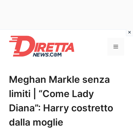
Vai
al
Menu
contenuto
Meghan Markle senza
limiti | “Come Lady
Diana”: Harry costretto
dalla moglie