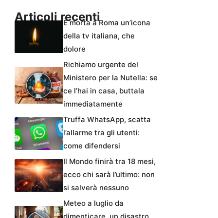
Articoli recenti
È morta a Roma un’icona
della tv italiana, che
dolore
Richiamo urgente del
Ministero per la Nutella: se
ce l’hai in casa, buttala
immediatamente
Truffa WhatsApp, scatta
l’allarme tra gli utenti:
come difendersi
Il Mondo finirà tra 18 mesi,
ecco chi sarà l’ultimo: non
si salverà nessuno
Meteo a luglio da
dimenticare, un disastro