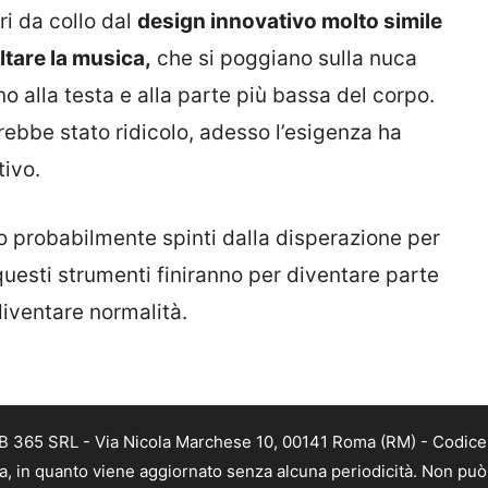
ri da collo dal
design innovativo molto simile
ltare la musica,
che si poggiano sulla nuca
no alla testa e alla parte più bassa del corpo.
rebbe stato ridicolo, adesso l’esigenza ha
tivo.
to probabilmente spinti dalla disperazione per
questi strumenti finiranno per diventare parte
diventare normalità.
B 365 SRL - Via Nicola Marchese 10, 00141 Roma (RM) - Codice F
a, in quanto viene aggiornato senza alcuna periodicità. Non può 