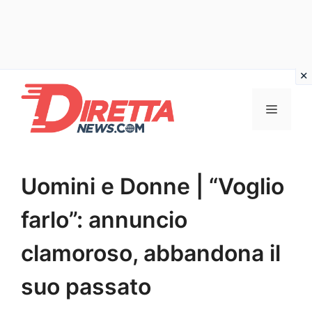
Vai
al
Menu
contenuto
Uomini e Donne | “Voglio
farlo”: annuncio
clamoroso, abbandona il
suo passato