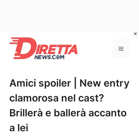
Vai
al
Menu
contenuto
Amici spoiler | New entry
clamorosa nel cast?
Brillerà e ballerà accanto
a lei