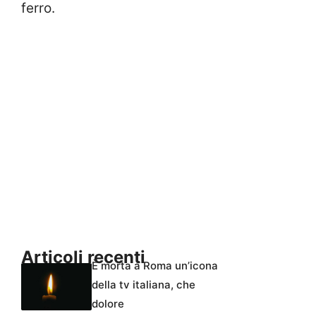
ferro.
Articoli recenti
È morta a Roma un’icona
della tv italiana, che
dolore