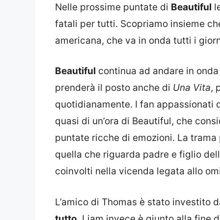
Nelle prossime puntate di
Beautiful
l
fatali per tutti. Scopriamo insieme c
americana, che va in onda tutti i gi
Beautiful
continua ad andare in onda a
prenderà il posto anche di
Una Vita
, 
quotidianamente. I fan appassionati 
quasi di un’ora di Beautiful, che consid
puntate ricche di emozioni. La trama
quella che riguarda padre e figlio del
coinvolti nella vicenda legata allo om
L’amico di Thomas è stato investito da
tutto
. Liam invece è giunto alla fine 