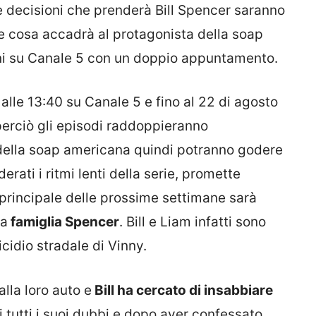
e decisioni che prenderà Bill Spencer saranno
he cosa accadrà al protagonista della soap
orni su Canale 5 con un doppio appuntamento.
lle 13:40 su Canale 5 e fino al 22 di agosto
perciò gli episodi raddoppieranno
della soap americana quindi potranno godere
erati i ritmi lenti della serie, promette
 principale delle prossime settimane sarà
la
famiglia Spencer
. Bill e Liam infatti sono
icidio stradale di Vinny.
lla loro auto e
Bill ha cercato di insabbiare
di tutti i suoi dubbi e dopo aver confessato