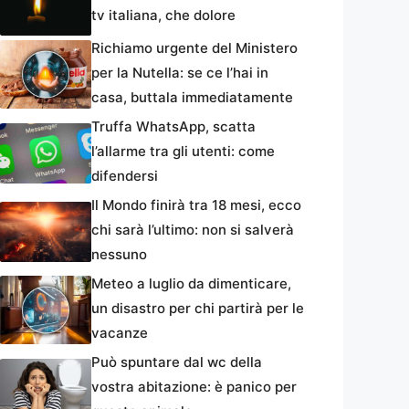
tv italiana, che dolore
Richiamo urgente del Ministero
per la Nutella: se ce l’hai in
casa, buttala immediatamente
Truffa WhatsApp, scatta
l’allarme tra gli utenti: come
difendersi
Il Mondo finirà tra 18 mesi, ecco
chi sarà l’ultimo: non si salverà
nessuno
Meteo a luglio da dimenticare,
un disastro per chi partirà per le
vacanze
Può spuntare dal wc della
vostra abitazione: è panico per