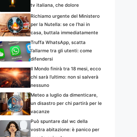
tv italiana, che dolore
Richiamo urgente del Ministero
per la Nutella: se ce l’hai in
casa, buttala immediatamente
Truffa WhatsApp, scatta
l’allarme tra gli utenti: come
difendersi
Il Mondo finirà tra 18 mesi, ecco
chi sarà l’ultimo: non si salverà
nessuno
Meteo a luglio da dimenticare,
un disastro per chi partirà per le
vacanze
Può spuntare dal wc della
vostra abitazione: è panico per