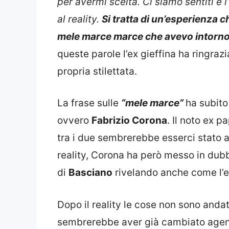
per avermi scelta. Ci siamo sentiti e 
al reality.
Si tratta di un’esperienza c
mele marce marce che avevo intorno.
queste parole l’ex gieffina ha ringrazi
propria stilettata.
La frase sulle
“mele marce”
ha subito
ovvero
Fabrizio Corona
. Il noto ex p
tra i due sembrerebbe esserci stato a
reality, Corona ha però messo in dubb
di
Basciano
rivelando anche come l’ex
Dopo il reality le cose non sono anda
sembrerebbe aver già cambiato agent