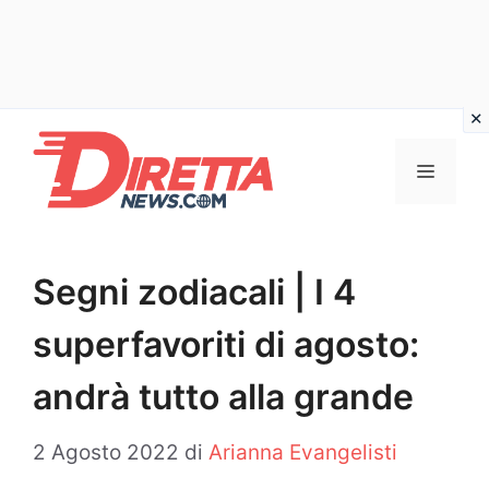
Vai
al
Menu
contenuto
Segni zodiacali | I 4
superfavoriti di agosto:
andrà tutto alla grande
2 Agosto 2022
di
Arianna Evangelisti