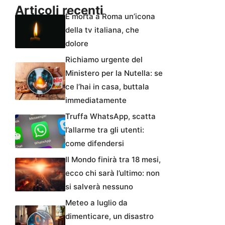
Articoli recenti
È morta a Roma un’icona
della tv italiana, che
dolore
Richiamo urgente del
Ministero per la Nutella: se
ce l’hai in casa, buttala
immediatamente
Truffa WhatsApp, scatta
l’allarme tra gli utenti:
come difendersi
Il Mondo finirà tra 18 mesi,
ecco chi sarà l’ultimo: non
si salverà nessuno
Meteo a luglio da
dimenticare, un disastro