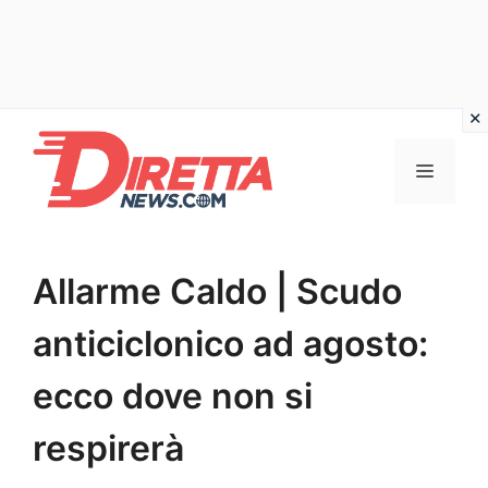
Vai
al
Menu
contenuto
Allarme Caldo | Scudo
anticiclonico ad agosto:
ecco dove non si
respirerà