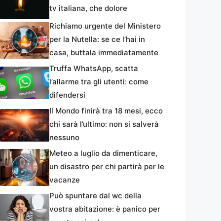
tv italiana, che dolore
Richiamo urgente del Ministero
per la Nutella: se ce l’hai in
casa, buttala immediatamente
Truffa WhatsApp, scatta
l’allarme tra gli utenti: come
difendersi
Il Mondo finirà tra 18 mesi, ecco
chi sarà l’ultimo: non si salverà
nessuno
Meteo a luglio da dimenticare,
un disastro per chi partirà per le
vacanze
Può spuntare dal wc della
vostra abitazione: è panico per