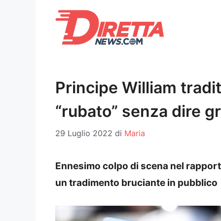
Vai
al
contenuto
Principe William tradi
“rubato” senza dire g
29 Luglio 2022
di
Maria
Ennesimo colpo di scena nel rapporto 
un tradimento bruciante in pubblico