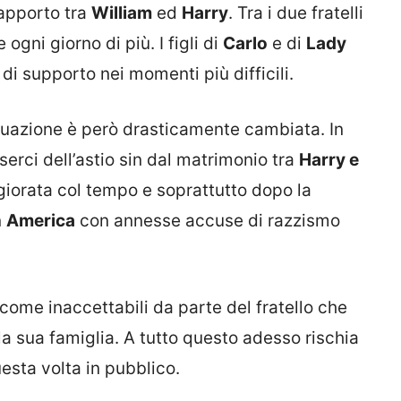
rapporto tra
William
ed
Harry
. Tra i due fratelli
gni giorno di più. I figli di
Carlo
e di
Lady
di supporto nei momenti più difficili.
tuazione è però drasticamente cambiata. In
erci dell’astio sin dal matrimonio tra
Harry e
iorata col tempo e soprattutto dopo la
n
America
con annesse accuse di razzismo
come inaccettabili da parte del fratello che
la sua famiglia. A tutto questo adesso rischia
esta volta in pubblico.