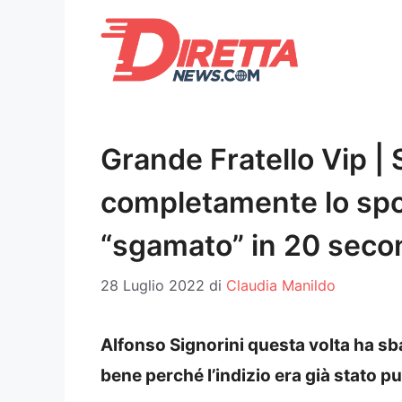
Vai
al
contenuto
Grande Fratello Vip | 
completamente lo spo
“sgamato” in 20 seco
28 Luglio 2022
di
Claudia Manildo
Alfonso Signorini questa volta ha sba
bene perché l’indizio era già stato 