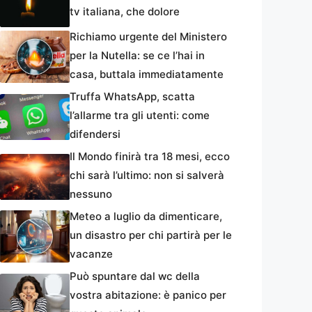
tv italiana, che dolore
Richiamo urgente del Ministero
per la Nutella: se ce l’hai in
casa, buttala immediatamente
Truffa WhatsApp, scatta
l’allarme tra gli utenti: come
difendersi
Il Mondo finirà tra 18 mesi, ecco
chi sarà l’ultimo: non si salverà
nessuno
Meteo a luglio da dimenticare,
un disastro per chi partirà per le
vacanze
Può spuntare dal wc della
vostra abitazione: è panico per