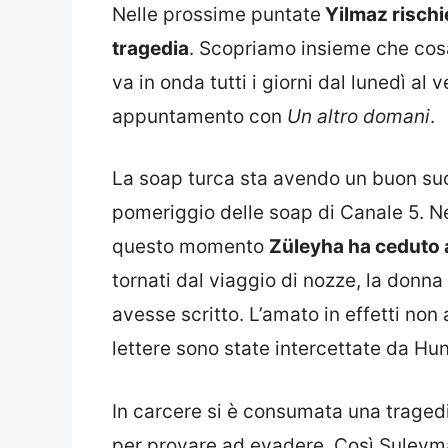
Nelle prossime puntate
Yilmaz rischie
tragedia
. Scopriamo insieme che cos
va in onda tutti i giorni dal lunedì al
appuntamento con
Un altro domani
.
La soap turca sta avendo un buon suc
pomeriggio delle soap di Canale 5. N
questo momento
Züleyha ha ceduto a
tornati dal viaggio di nozze, la donna
avesse scritto. L’amato in effetti no
lettere sono state intercettate da Hun
In carcere si è consumata una traged
per provare ad evadere. Così Suleym