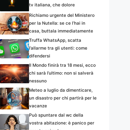
tv italiana, che dolore
Richiamo urgente del Ministero
per la Nutella: se ce l’hai in
casa, buttala immediatamente
Truffa WhatsApp, scatta
l’allarme tra gli utenti: come
difendersi
Il Mondo finirà tra 18 mesi, ecco
chi sarà l’ultimo: non si salverà
nessuno
Meteo a luglio da dimenticare,
un disastro per chi partirà per le
vacanze
Può spuntare dal wc della
vostra abitazione: è panico per