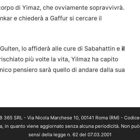
 corpo di Yimaz, che ovviamente sopravvivrà.
kar e chiederà a Gaffur si cercare il
ulten, lo affiderà alle cure di Sabahattin e
il
rischiato più volte la vita, Yilmaz ha capito
 unico pensiero sarà quello di andare dalla sua
B 365 SRL - Via Nicola Marchese 10, 00141 Roma (RM) - Codice F
a, in quanto viene aggiornato senza alcuna periodicità. Non può 
sensi della legge n. 62 del 07.03.2001