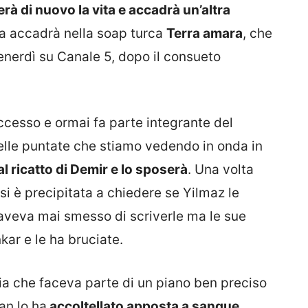
rà di nuovo la vita e accadrà un’altra
a accadrà nella soap turca
Terra amara
, che
 venerdì su Canale 5, dopo il consueto
cesso e ormai fa parte integrante del
elle puntate che stiamo vedendo in onda in
l ricatto di Demir e lo sposerà
. Una volta
 si è precipitata a chiedere se Yilmaz le
n aveva mai smesso di scriverle ma le sue
kar e le ha bruciate.
ia che faceva parte di un piano ben preciso
an lo ha
accoltellato apposta a sangue