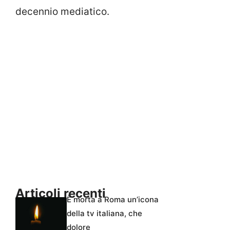
decennio mediatico.
Articoli recenti
È morta a Roma un’icona
della tv italiana, che
dolore