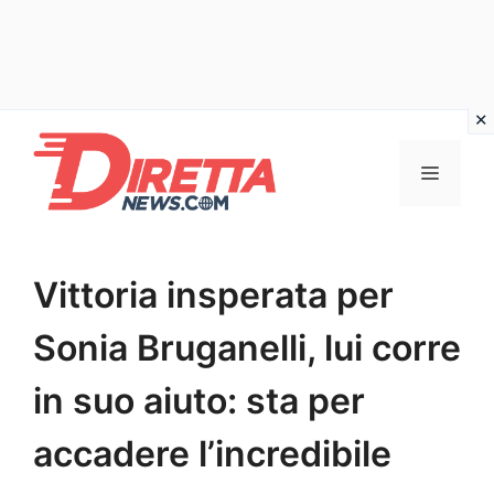
Vai
al
Menu
contenuto
Vittoria insperata per
Sonia Bruganelli, lui corre
in suo aiuto: sta per
accadere l’incredibile