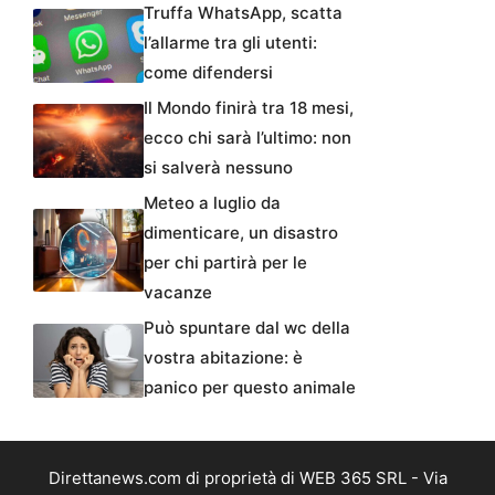
Truffa WhatsApp, scatta
l’allarme tra gli utenti:
come difendersi
Il Mondo finirà tra 18 mesi,
ecco chi sarà l’ultimo: non
si salverà nessuno
Meteo a luglio da
dimenticare, un disastro
per chi partirà per le
vacanze
Può spuntare dal wc della
vostra abitazione: è
panico per questo animale
Direttanews.com di proprietà di WEB 365 SRL - Via