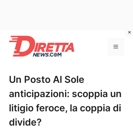
Vai
al
Menu
contenuto
Un Posto Al Sole
anticipazioni: scoppia un
litigio feroce, la coppia di
divide?