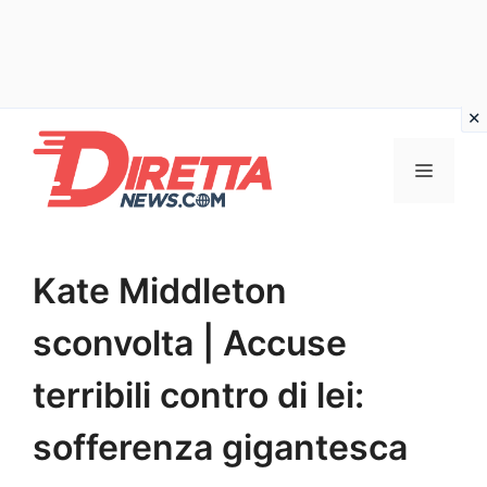
Vai
al
Menu
contenuto
Kate Middleton
sconvolta | Accuse
terribili contro di lei:
sofferenza gigantesca