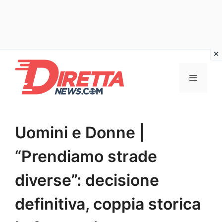
Vai
al
Menu
contenuto
Uomini e Donne |
“Prendiamo strade
diverse”: decisione
definitiva, coppia storica