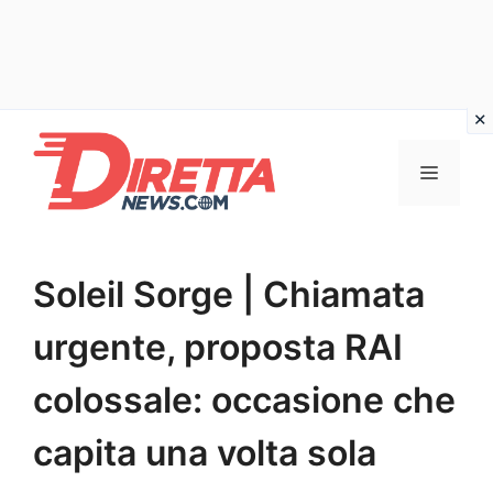
Vai
al
Menu
contenuto
Soleil Sorge | Chiamata
urgente, proposta RAI
colossale: occasione che
capita una volta sola