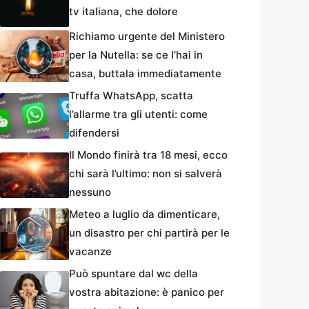
tv italiana, che dolore
Richiamo urgente del Ministero
per la Nutella: se ce l’hai in
casa, buttala immediatamente
Truffa WhatsApp, scatta
l’allarme tra gli utenti: come
difendersi
Il Mondo finirà tra 18 mesi, ecco
chi sarà l’ultimo: non si salverà
nessuno
Meteo a luglio da dimenticare,
un disastro per chi partirà per le
vacanze
Può spuntare dal wc della
vostra abitazione: è panico per