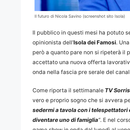
Il futuro di Nicola Savino (screenshot sito Isola)
Il pubblico in questi mesi ha potuto 
opinionista dell’
Isola dei Famosi
. Una
però a quanto pare non si ripeterà il 
accettato una nuova offerta lavorati
onda nella fascia pre serale del canal
Come riporta il settimanale
TV Sorris
vero e proprio sogno che si avvera pe
sedermi a tavola con i telespettator
diventare uno di famiglia
“
. E nel cor
game show in onda dal lunedì al vener