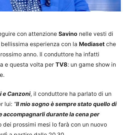
seguire con attenzione
Savino
nelle vesti di
 bellissima esperienza con la
Mediaset
che
prossimo anno. Il conduttore ha infatti
va e questa volta per
TV8
: un game show in
e.
i e Canzoni
, il conduttore ha parlato di un
r lui:
“
Il mio sogno è sempre stato quello di
i e accompagnarli durante la cena per
so dei prossimi mesi lo farà con un nuovo
dì a partire dalle 20.30.