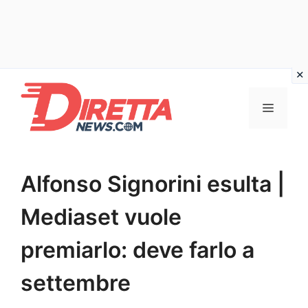
Vai
al
Menu
contenuto
Alfonso Signorini esulta |
Mediaset vuole
premiarlo: deve farlo a
settembre