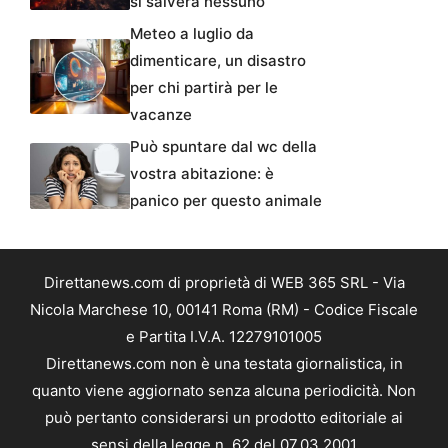
si salverà nessuno
Meteo a luglio da
dimenticare, un disastro
per chi partirà per le
vacanze
Può spuntare dal wc della
vostra abitazione: è
panico per questo animale
Direttanews.com di proprietà di WEB 365 SRL - Via
Nicola Marchese 10, 00141 Roma (RM) - Codice Fiscale
e Partita I.V.A. 12279101005
Direttanews.com non è una testata giornalistica, in
quanto viene aggiornato senza alcuna periodicità. Non
può pertanto considerarsi un prodotto editoriale ai
sensi della legge n. 62 del 07.03.2001