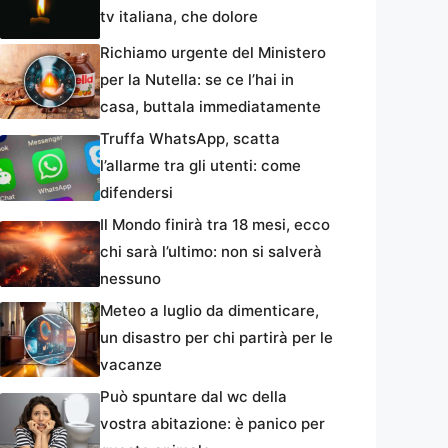
tv italiana, che dolore
Richiamo urgente del Ministero
per la Nutella: se ce l’hai in
casa, buttala immediatamente
Truffa WhatsApp, scatta
l’allarme tra gli utenti: come
difendersi
Il Mondo finirà tra 18 mesi, ecco
chi sarà l’ultimo: non si salverà
nessuno
Meteo a luglio da dimenticare,
un disastro per chi partirà per le
vacanze
Può spuntare dal wc della
vostra abitazione: è panico per