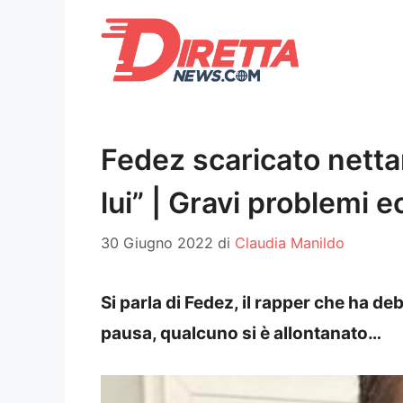
Vai
al
contenuto
Fedez scaricato netta
lui” | Gravi problemi 
30 Giugno 2022
di
Claudia Manildo
Si parla di Fedez, il rapper che ha d
pausa, qualcuno si è allontanato…