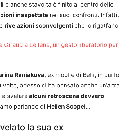
li
e anche stavolta è finito al centro delle
zioni inaspettate
nei suoi confronti. Infatti,
le
rivelazioni sconvolgenti
che lo rigatfano
a Giraud a Le Iene, un gesto liberatorio per
arina
Raniakova
, ex moglie di Belli, in cui lo
ù volte, adesso ci ha pensato anche un’altra
e a svelare
alcuni retroscena davvero
tiamo parlando di
Hellen Scopel
…
ivelato la sua ex