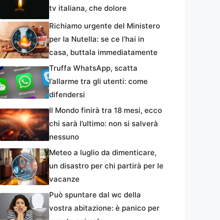
tv italiana, che dolore
Richiamo urgente del Ministero
per la Nutella: se ce l’hai in
casa, buttala immediatamente
Truffa WhatsApp, scatta
l’allarme tra gli utenti: come
difendersi
Il Mondo finirà tra 18 mesi, ecco
chi sarà l’ultimo: non si salverà
nessuno
Meteo a luglio da dimenticare,
un disastro per chi partirà per le
vacanze
Può spuntare dal wc della
vostra abitazione: è panico per