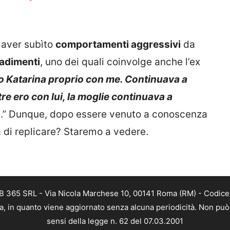
i aver subìto
comportamenti aggressivi
da
radimenti
, uno dei quali coinvolge anche l’ex
to Katarina proprio con me. Continuava a
e ero con lui, la moglie continuava a
o
.” Dunque, dopo essere venuto a conoscenza
à di replicare? Staremo a vedere.
B 365 SRL - Via Nicola Marchese 10, 00141 Roma (RM) - Codice F
a, in quanto viene aggiornato senza alcuna periodicità. Non può 
sensi della legge n. 62 del 07.03.2001